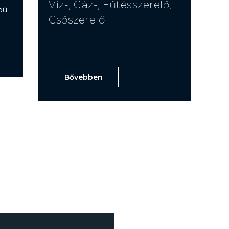
Víz-, Gáz-, Fűtésszerelő,
pú
Csőszerelő
Bővebben