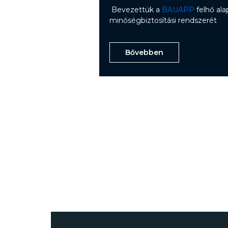
Bevezettük a
BAUAPP
felhő ala
minőségbiztosítási rendszerét
Bővebben