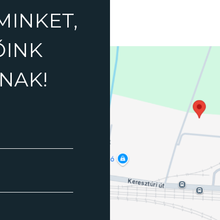
MINKET,
ŐINK
NAK!