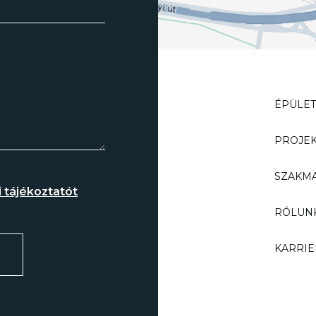
ÉPÜLE
PROJE
SZAKMA
 tájékoztatót
RÓLUN
KARRIE