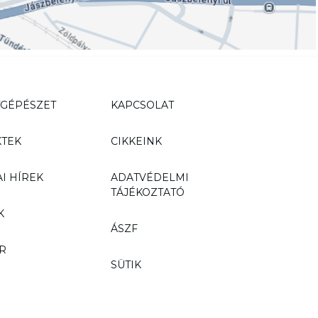
TGÉPÉSZET
KAPCSOLAT
KTEK
CIKKEINK
I HÍREK
ADATVÉDELMI
TÁJÉKOZTATÓ
K
ÁSZF
R
SÜTIK