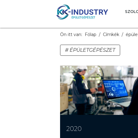
SZOL
Ön itt van:
Főlap
Címkék
épüle
ÉPÜLETGÉPÉSZET
2020