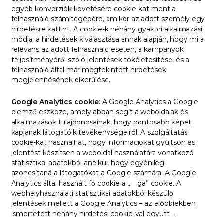
egyéb konverziók követésére cookie-kat ment a
felhasználó számítógépére, amikor az adott személy egy
hirdetésre kattint. A cookie-k néhány gyakori alkalmazási
módja: a hirdetések kiválasztása annak alapján, hogy mi a
releváns az adott felhasználó esetén, a kampányok
teljesítményéről szóló jelentések tökéletesítése, és a
felhasználó által már megtekintett hirdetések
megjelenítésének elkerülése.
Google Analytics cookie:
A Google Analytics a Google
elemző eszköze, amely abban segít a weboldalak és
alkalmazások tulajdonosainak, hogy pontosabb képet
kapjanak látogatóik tevékenységeiről. A szolgáltatás
cookie-kat használhat, hogy információkat gyűjtsön és
jelentést készítsen a weboldal használatára vonatkozó
statisztikai adatokból anélkül, hogy egyénileg
azonosítaná a látogatókat a Google számára. A Google
Analytics által használt fő cookie a „__ga” cookie. A
webhelyhasználati statisztikai adatokból készülő
jelentések mellett a Google Analytics – az előbbiekben
ismertetett néhány hirdetési cookie-val együtt –