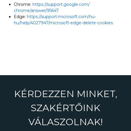
Chrome:
https://support.google.com/
chrome/answer/95647
Edge:
https://support.microsoft.com/hu-
hu/help/4027947/microsoft-edge-delete-cookies
KÉRDEZZEN MINKET,
SZAKÉRTŐINK
VÁLASZOLNAK!