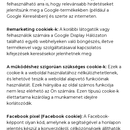
felhasználható arra is, hogy relevánsabb hirdetéseket
jelenítsünk meg a Google-termékekben (például a
Google Keresésben) és szerte az interneten.
Remarketing cookiek-k:
A korábbi látogatók vagy
felhasználók számára a Google Display Hálózaton
található egyéb webhelyeken való böngészés, illetve
termékeivel vagy szolgáltatásaival kapcsolatos
kifejezések keresésekor jelenhetnek meg
A működéshez szigorúan szükséges cookie-k:
Ezek a
cookie-k a weboldal használatához nélkülözhetetlenek,
és lehetővé teszik a weboldal alapvető funkcióinak
használatát. Ezek hiányába az oldal számos funkciója
nem lesz elérhető az Ön számára. Ezen típusú cookie-k
élettartama kizárólag a munkamenet idejére
korlátozódik.
Facebook pixel (Facebook cookie):
A Facebook-
képpont olyan kód, amelynek a segítségével a honlapon
jelentés készül a konverziókról, célközönségek állíthatók