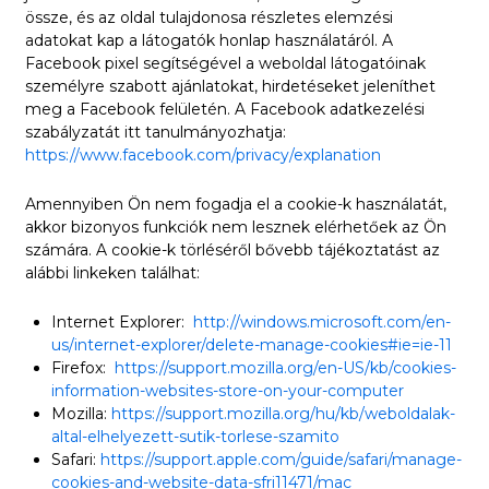
össze, és az oldal tulajdonosa részletes elemzési
adatokat kap a látogatók honlap használatáról. A
Facebook pixel segítségével a weboldal látogatóinak
személyre szabott ajánlatokat, hirdetéseket jeleníthet
meg a Facebook felületén. A Facebook adatkezelési
szabályzatát itt tanulmányozhatja:
https://www.facebook.com/privacy/explanation
Amennyiben Ön nem fogadja el a cookie-k használatát,
akkor bizonyos funkciók nem lesznek elérhetőek az Ön
számára. A cookie-k törléséről bővebb tájékoztatást az
alábbi linkeken találhat:
Internet Explorer:
http://windows.microsoft.com/en-
us/internet-explorer/delete-manage-cookies#ie=ie-11
Firefox:
https://support.mozilla.org/en-US/kb/cookies-
information-websites-store-on-your-computer
Mozilla:
https://support.mozilla.org/hu/kb/weboldalak-
altal-elhelyezett-sutik-torlese-szamito
Safari:
https://support.apple.com/guide/safari/manage-
cookies-and-website-data-sfri11471/mac