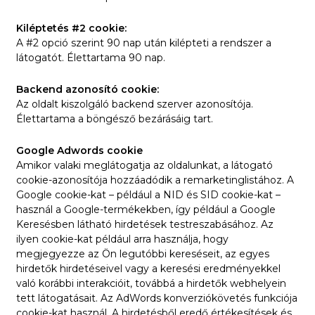
Kiléptetés #2 cookie:
A #2 opció szerint 90 nap után kilépteti a rendszer a
látogatót. Élettartama 90 nap.
Backend azonosító cookie:
Az oldalt kiszolgáló backend szerver azonosítója.
Élettartama a böngésző bezárásáig tart.
Google Adwords cookie
Amikor valaki meglátogatja az oldalunkat, a látogató
cookie-azonosítója hozzáadódik a remarketinglistához. A
Google cookie-kat – például a NID és SID cookie-kat –
használ a Google-termékekben, így például a Google
Keresésben látható hirdetések testreszabásához. Az
ilyen cookie-kat például arra használja, hogy
megjegyezze az Ön legutóbbi kereséseit, az egyes
hirdetők hirdetéseivel vagy a keresési eredményekkel
való korábbi interakcióit, továbbá a hirdetők webhelyein
tett látogatásait. Az AdWords konverziókövetés funkciója
cookie-kat használ. A hirdetésből eredő értékesítések és