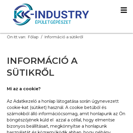
Ön itt van:
Főlap
Információ a sütikről
INFORMÁCIÓ A
SÜTIKRŐL
Mi az a cookie?
Az Adatkezelő a honlap látogatása során úgynevezett
cookie-kat (sütiket) használ. A cookie betűből és
számokból álló információcsomag, amit honlapunk az Ön
böngészőjének küld el azzal a céllal, hogy elmentse
bizonyos beállításait, megkönnyítse a honlapunk
használatát és közreműködik abban, hogy néhány