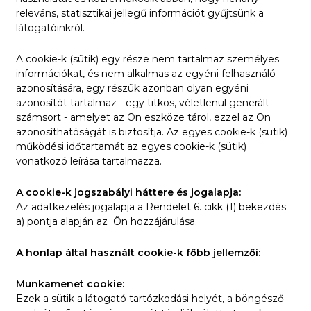
releváns, statisztikai jellegű információt gyűjtsünk a
látogatóinkról.
A cookie-k (sütik) egy része nem tartalmaz személyes
információkat, és nem alkalmas az egyéni felhasználó
azonosítására, egy részük azonban olyan egyéni
azonosítót tartalmaz - egy titkos, véletlenül generált
számsort - amelyet az Ön eszköze tárol, ezzel az Ön
azonosíthatóságát is biztosítja. Az egyes cookie-k (sütik)
működési időtartamát az egyes cookie-k (sütik)
vonatkozó leírása tartalmazza.
A cookie-k jogszabályi háttere és jogalapja:
Az adatkezelés jogalapja a Rendelet 6. cikk (1) bekezdés
a) pontja alapján az Ön hozzájárulása.
A honlap által használt cookie-k főbb jellemzői:
Munkamenet cookie:
Ezek a sütik a látogató tartózkodási helyét, a böngésző