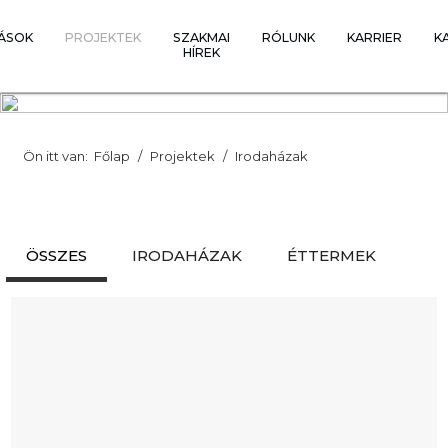
ÁSOK
PROJEKTEK
SZAKMAI
RÓLUNK
KARRIER
K
HÍREK
Ön itt van:
Főlap
Projektek
Irodaházak
ÖSSZES
IRODAHÁZAK
ÉTTERMEK