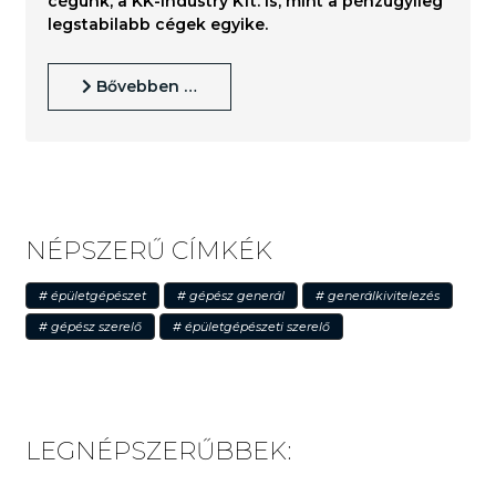
cégünk, a KK-industry Kft. is, mint a pénzügyileg
legstabilabb cégek egyike.
Bővebben …
NÉPSZERŰ CÍMKÉK
épületgépészet
gépész generál
generálkivitelezés
gépész szerelő
épületgépészeti szerelő
LEGNÉPSZERŰBBEK: